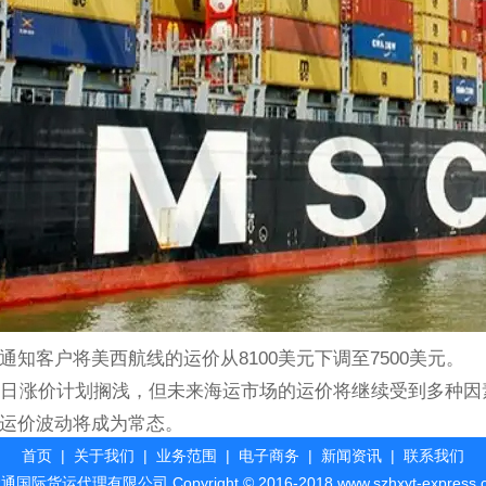
通知客户将美西航线的运价从8100美元下调至7500美元。
1日涨价计划搁浅，但未来海运市场的运价将继续受到多种
运价波动将成为常态。
首页
|
关于我们
|
业务范围
|
电子商务
|
新闻资讯
|
联系我们
理有限公司 Copyright © 2016-2018 www.szhxyt-express.com, A